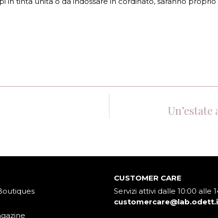
 in tinta unita o da indossare in cordinato, saranno proprio 
Un’estate 
CUSTOMER CARE
Boutiques
Servizi attivi dalle 10:00 alle 
customercare@lab.odett.i
agazine