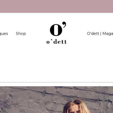
ques
Shop
O’dett | Mag