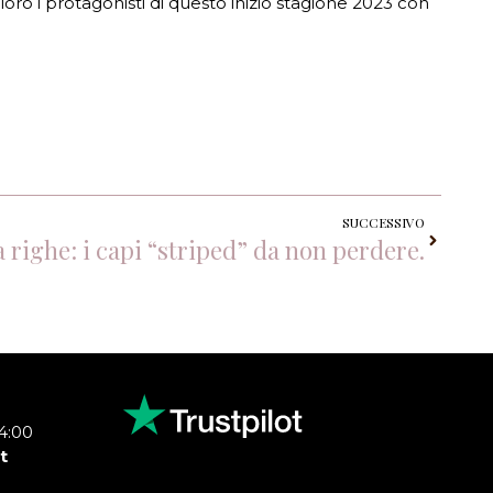
loro i protagonisti di questo inizio stagione 2023 con
SUCCESSIVO
a righe: i capi “striped” da non perdere.
14:00
t