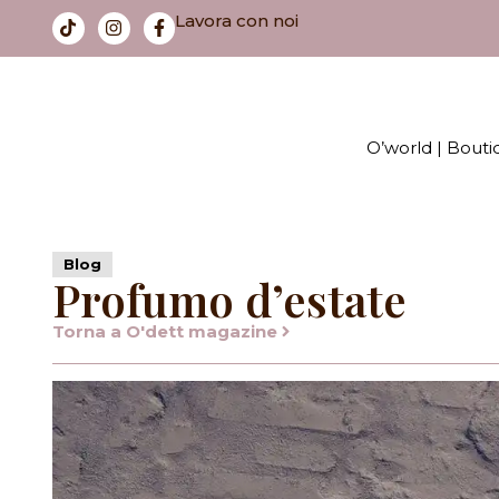
Lavora con noi
O’world | Bouti
Blog
Profumo d’estate
Torna a O'dett magazine