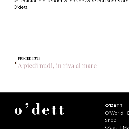
set colorati e di tendenza da spezzare con shorts ampi
O’dett.
PRECEDENTE
A piedi nudi, in riva al mare
O'DETT
O’World | 
Shop
O'dett | M